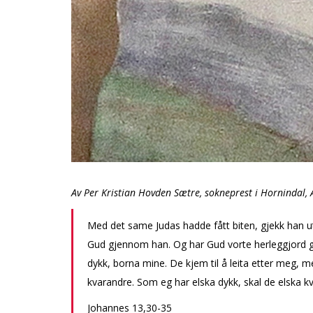
Av Per Kristian Hovden Sætre, sokneprest i Hornindal, 
Med det same Judas hadde fått biten, gjekk han 
Gud gjennom han. Og har Gud vorte herleggjord gj
dykk, borna mine. De kjem til å leita etter meg, me
kvarandre. Som eg har elska dykk, skal de elska kva
Johannes 13,30-35