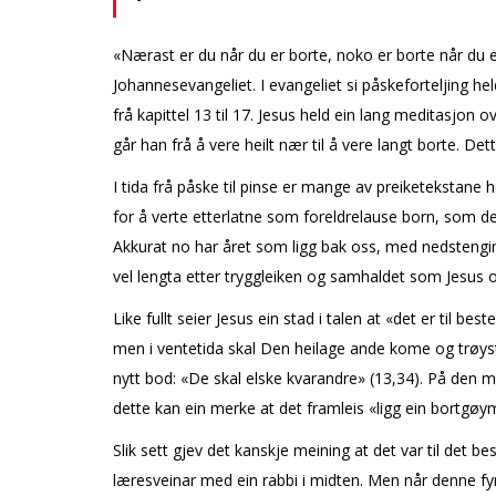
«Nærast er du når du er borte, noko er borte når du er
Johannesevangeliet. I evangeliet si påskeforteljing he
frå kapittel 13 til 17. Jesus held ein lang meditasjon
går han frå å vere heilt nær til å vere langt borte. D
I tida frå påske til pinse er mange av preiketekstane
for å verte etterlatne som foreldrelause born, som det h
Akkurat no har året som ligg bak oss, med nedstengi
vel lengta etter tryggleiken og samhaldet som Jesus
Like fullt seier Jesus ein stad i talen at «det er til 
men i ventetida skal Den heilage ande kome og trøyste
nytt bod: «De skal elske kvarandre» (13,34). På den måt
dette kan ein merke at det framleis «ligg ein bortgø
Slik sett gjev det kanskje meining at det var til det
læresveinar med ein rabbi i midten. Men når denne fyrs