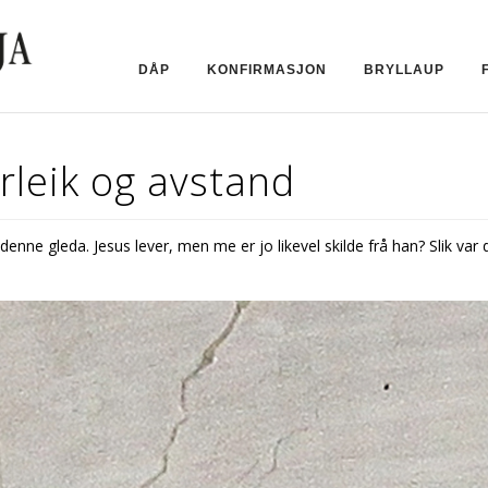
DÅP
KONFIRMASJON
BRYLLAUP
ærleik og avstand
enne gleda. Jesus lever, men me er jo likevel skilde frå han? Slik var d