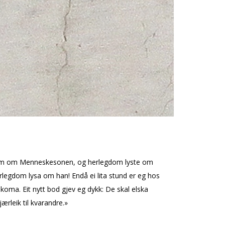
egdom om Menneskesonen, og herlegdom lyste om
rlegdom lysa om han! Endå ei lita stund er eg hos
e koma. Eit nytt bod gjev eg dykk: De skal elska
ærleik til kvarandre.»