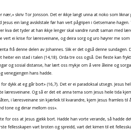
 nær,» skriv Tor Jonsson. Det er ikkje langt unna at noko som liknar p
ld Jesus ein lang avskilstale før han vert pågripen i Getsemane-hagen. 
 over kva det tyder at han ikkje lenger skal vandre rundt saman med lær
ette vert ei krise for læresveinane, og deira sorg og uro høyrer me so
 henta frå denne delen av Johannes. Slik er det også denne sundagen.
eiter ein stad i talen (14,18). Orda treff oss også. Dei fleste kan frykt
ngar og sosial distanse, har lært oss mykje om å vere åleine og sorg
 og venegjengen hans hadde.
beste for dykk at eg går bort» (16,7). Det er ei paradoksal utsegn. Jesu
 læresveinane. Og så er det eit anna tema som Jesus heile tida kjem t
en, i læresveinane sin kjærleik til kvarandre, kjem Jesus framleis til å
ymd tone og dirrar mellom oss».
 beste for oss at Jesus gjekk bort. Hadde han vorte verande, så hadde 
te fellesskapen vart broten og spreidd, vart det kimen til eit felless