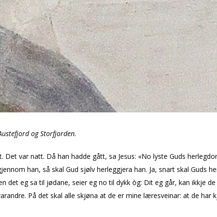
Austefjord og Storfjorden.
ut. Det var natt. Då han hadde gått, sa Jesus: «No lyste Guds herl
ennom han, så skal Gud sjølv herleggjera han. Ja, snart skal Guds he
n det eg sa til jødane, seier eg no til dykk òg: Dit eg går, kan ikkje d
randre. På det skal alle skjøna at de er mine læresveinar: at de har kj