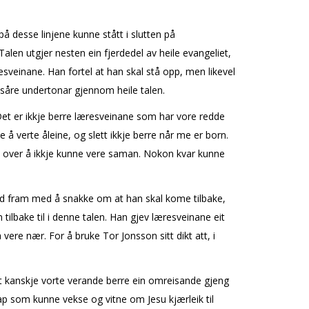
å desse linjene kunne stått i slutten på
Talen utgjer nesten ein fjerdedel av heile evangeliet,
esveinane. Han fortel at han skal stå opp, men likevel
m såre undertonar gjennom heile talen.
 Det er ikkje berre læresveinane som har vore redde
e å verte åleine, og slett ikkje berre når me er born.
a over å ikkje kunne vere saman. Nokon kvar kunne
s held fram med å snakke om at han skal kome tilbake,
ilbake til i denne talen. Han gjev læresveinane eit
 vere nær. For å bruke Tor Jonsson sitt dikt att, i
det kanskje vorte verande berre ein omreisande gjeng
kap som kunne vekse og vitne om Jesu kjærleik til